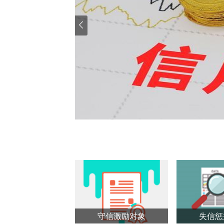
2026〕8号各省、
院各部委、各直属机
合评价体系的实施方
你们，请认真贯彻执
9日（此件公开发布）
体系的实施方案信用
企业信用状况综合评
业诚信守法经营，营
查看详情
案。一、建立企业信
企业信用状况综合评
化信用评价。公共信
则组织开展，反映企
情况，主要服务政府
构、信用评级机构、
依规开展，反映企业
服务融资授信、商业
信用评价结果在企业
用，推动公共信用评
守信激励对象
失信惩
逐步形成统一的企业