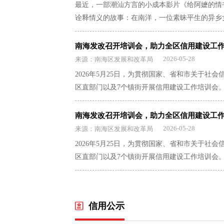
承、街区改造提升等情况。他强调，要持续挖掘
评价相关规则应当向
最近，一部潮汕方言的小成本影片《给阿嬷的情
会议还部署了消防安全和蚊媒传染病防控工作。
街区改造与非遗元素深度结合，注重扶持培育本
借公共信用评价之
诠释情义的故事：在南洋，一位素昧平生的异乡
通道畅通，全面清理架空层、公共门厅、疏散走
方保护或干涉经营主
间和活动场景，不断提升佛山龙舟文化的品牌影
个家庭。影片落幕，片尾字幕缓缓升起，泛黄纸
全面清理积水等蚊虫孳生地，高发期每周至少全
依法应获得的公共服
解文旅体促消费系列活动筹备和商圈运营情况。
久久不愿起身。在潮汕及闽南地区，人们把“信”称
南海发改召开培训会，助力全区信用建设工
所长孔衍棋表示，下阶段将持续加大行业监管、
设。四、统一行业信
好线上线下联动促销手段，帮助佛山优品做好品
通过民间渠道以及邮政、金融机构寄回家乡的书
2026-05-28
来源：南海区发展和改革局
犯、恶意违规的企业依法处置并纳入行业诚信档
的行业主管部门，应
力，同时完善旅游服务配套，引导商家诚信文明
南沿海一度生计凋敝，“过番”不是选择，而是
速整改，共同营造安全宜居的小区环境。
则，包括评价指标、
2026年5月25日，为贯彻国家、省和市关于社
各级各部门要把端午假期作为扩内需、促消费、
于是，“水客”“批局”诞生，他们携带信袋，翻
、结果应用等。行业
区直部门以及7个镇街开展信用建设工作培训会。
消费场景打造和服务保障等重点环节，周密部署
着浓厚的家国情怀。2013年，侨批档案凭借其
结果，对监管对象实
以及“信易贷”平台宣传推广等重点，讲解实操
平稳运行。要做旺做热假日消费市场，用好用足
织《世界记忆名录》。一纸薄笺载思念，寥寥墨痕
提供绿色通道等惠企
能力，夯实全区信用工作基础，助力优化营商环
南海发改召开培训会，助力全区信用建设工
新场景，串联“吃、住、行、游、购、娱”全链
万里，心中念你，便不觉遥远。”“暹罗虽远，心
中参考行业信用评价
2026-05-28
来源：南海区发展和改革局
扩能提质。要持续擦亮城市文旅品牌，立足深厚
一的信用评价规则，
《给阿嬷的情书》中，主人公们的往来信件，十
文旅活动，打造龙舟、功夫、美食等特色文旅I
2026年5月25日，为贯彻国家、省和市关于社
信用评价，确需开展
穿行南洋暴雨中，裤管湿透结盐霜；或许刚在橡
好假日服务保障，围绕景区景点、大型商场、文
区直部门以及7个镇街开展信用建设工作培训会。
管部门同意。五、统
头对抗欺压侨工的包工头——据《汕头海关志》记载
查整治风险隐患，做好秩序维护和人流疏导，为
以及“信易贷”平台宣传推广等重点，讲解实操
有关部门可以主动向
约294万人渡海南下。彼时，金融邮政体系残缺
评价结果。全国信用
能力，夯实全区信用工作基础，助力优化营商环
写信更是奢望。困局之下，一条民间自发的银信
结果，经数据来源单
依靠奔走南洋与故土之间的“水客”，他们跨海
信用公示
公共信用评价结果通
张，海内外专业批局（银信局）兴起。1880年
部门网站公示，企业可