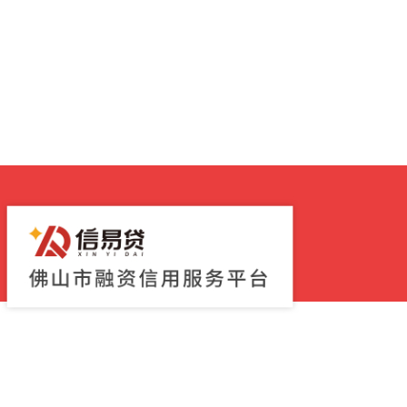
型。鼓励对信用评价
续。侨批未老，它只是换了一种方式，化作千千
要求，逐步扩大信用
当。无论走得多远，根脉从未断；无论时代如何
。支持符合条件的征
营，客观、准确、全
分发挥中国人民银行
中小微企业的信用评
评价更新调整机制。
“信用中国”网站对包
、异常名录等在内的
信用中国”网站收到信
谁修复”原则，及时推
合修复条件的，相关
更新后的信息开展公
与第三方机构建立信用
应当同步更新企业信
企业进行信用评价。
印发的《关于进一步
办发〔2025〕22
诉处理渠道。企业对