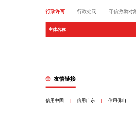
史料记载中国最早的民间国际邮政机构。据饶宗颐
权其他主体查询。
达131家，形成收批、中转、核验、分发的成熟
。行业主管部门将公
行政许可
行政处罚
守信激励对
侨胞斟酌字句、誊写家书；“批脚”（送批人）
用评价指标体系，具
家庭赖以存续的纽带，也是海外游子安放乡愁的
信用综合评价
主体名称
劳作，省吃俭用，将血汗钱悉数寄回故土，自己
评为“A”级。相关部门
价数据目录，按照职
缩影。伴随现代金融体系普及、邮政通讯技术迭代
式共享至全国信用信
归口中国银行，民营侨批业务逐渐退出历史舞台
时将公共信用综合评
一手原始档案，侨批翔实记录侨胞创业轨迹、各
。七、规范发展市场
史、金融史、社会史的鲜活样本。把最苦的日子
级机构依法采集企业
人、对家乡、对祖国的千金情义为了生计，一代代
、商业信用信息，对
友情链接
修铁路、割橡胶、挖矿山、踩三轮……他们把最
出评价，有偿提供给
批里，承载着养家的担当。撑起家人的生计，是
服务于融资等经济金
志》记载，“潮人仰赖批款为生者，几占全人口
公开信息、人民法院
信用中国
|
信用广东
|
信用佛山
批，是清光绪七年叶和仁寄给母亲的家书。叶和
以通过信息主体、企
也”之余，他专门嘱咐妻子“洋银弍大元，以为母
规采集企业信用信
惦念。侨批里，蕴藏着济乡的深情。“孤舟一系
管部门的指导下对行
脉相承，捐资建桥、修路、办学，不求回报。电
务于行业自律管理，
待会员企业与非会员
样一个故事，在马来西亚吉旦岛，有一座华人村