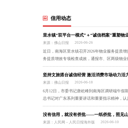
善公共信用评价体
信用综合评价和行业
信用动态
健全公共信用综合评
工作，反映企业公共
含行业管理部门和业
里水镇“双平台一模式”＋“诚信档案”重塑物
综合评价的基础上，
2026-06-26
来源：佛山日报
制度，反映企业在某
近日，南海区里水镇召开2026年物业服务提质
信用综合评价为基
务提质增效专项检查成效，通报市、区两级物业
，构建评价规则统
及纠纷前端治理等重点工作。上半年专项检查显
知、应用场景广泛的
不规范、管理有漏洞、履职不到位、存在安全隐
共信用评价规则。公
坚持文旅搭台诚信经营 激活消费市场动力活
四类重点整治方向：一是白蚁及四害消杀须建立
来源于公共信用信
2026-06-18
来源：佛山日报
过程中产生或获取的
景观设施、物业办公等用水用电一律从物业服务
6月12日，市委书记唐屹峰到南海区调研端午假
息纳入指标数据范
须统一使用官方公示模板，公共收益全额存入专
总书记对广东系列重要讲话和重要指示精神，认真
分
痕、公开公示”；四是新能源充电桩管理须严格
费摆在优先位置，坚持“文旅搭台、经济唱戏”
级；评价结果采取分数制
议重点解读了《佛山市物业服务纠纷前端治理工
为持续消费增量，为经济高质量发展注入新动能
没有信用，就没有侨批——一纸侨批，照见
针对同一主体的两次
事平台”与“物业服务痕迹存证平台”协同运行的“
龙基地和盐步直街龙舟主题街区，与相关负责人
2026-06-10
来源：人民网－人民日报海外版
件的部门可以根据实
业项目完成接入。其中绿地香树花园项目接入后，投